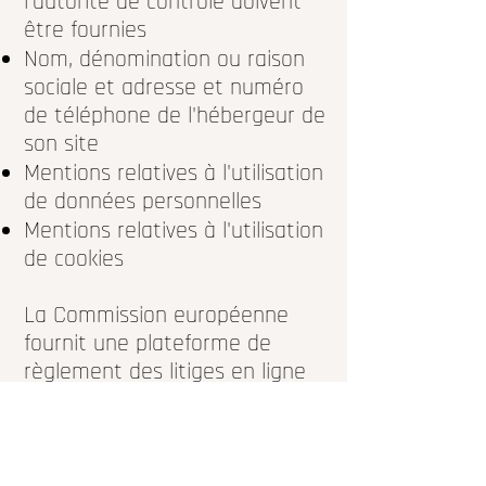
l'autorité de contrôle doivent
être fournies
Nom, dénomination ou raison
sociale et adresse et numéro
de téléphone de l'hébergeur de
son site
Mentions relatives à l'utilisation
de données personnelles
Mentions relatives à l'utilisation
de cookies
La Commission européenne
fournit une plateforme de
règlement des litiges en ligne
(OS). Cette plateforme est
disponible à l'adresse
http://ec.europa.eu/consumers
/odr/.
En tant que client, vous