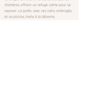
chambres offrent un refuge calme pour se 
reposer. Le jardin, avec ses coins ombragés 
et sa piscine, invite à la détente.
Ce lieu est une invitation à vivre 
pleinement, à cultiver la joie de vivre et à 
créer des souvenirs durables sous le soleil 
de la Drôme Provençale.
Entrée du Domaine